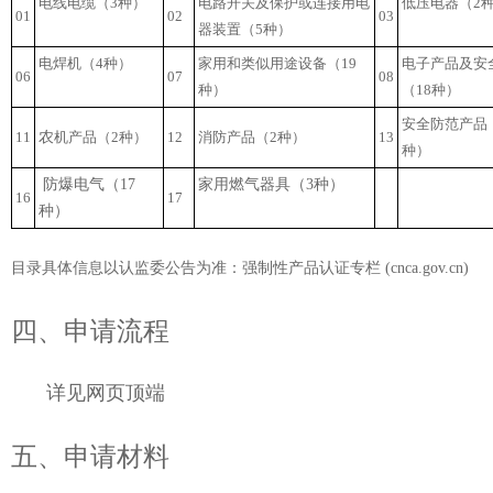
电线电缆（
3
种）
电路开关及保护或连接用电
低压电器（
2
01
02
03
器装置（
5
种）
电焊机（
4
种）
家用和类似用途设备（
19
电子产品及安
06
07
08
种）
（
18
种）
安全防范产品
11
农
机产品（
2
种）
12
消防产品（
2
种）
13
种）
防爆电气（17
家用燃气器具（3种）
16
17
种）
目录具体信息以认监委公告为准：强制性产品认证专栏 (cnca.gov.cn)
四、申请流程
详见网页顶端
五、申请材料