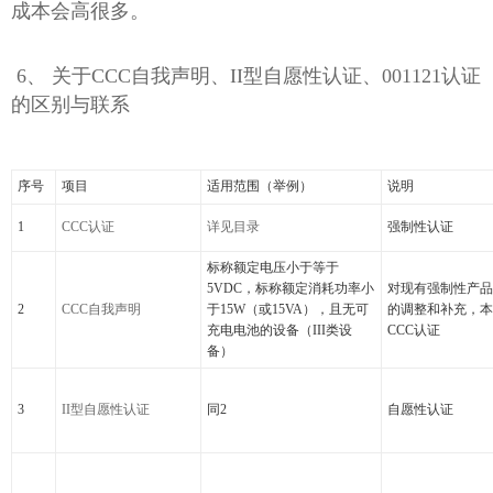
成本会高很多。
6、 关于CCC自我声明、II型自愿性认证、001
121认证
的区别与联系
序号
项目
适用范围（举例）
说明
1
CCC认证
详见目录
强制性认证
标称额定电压小于等于
5VDC，标称额定消耗功率小
对现有强制性产品
2
CCC自我声明
于15W（或15VA），且无可
的调整和补充，本
充电电池的设备（III类设
CCC认证
备）
3
II型自愿性认证
同2
自愿性认证