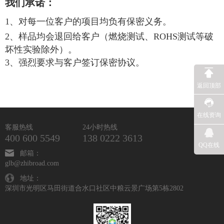
我们承诺：
1、对每一位客户的项目均负有保密义务。
2、样品均会退回给客户（燃烧测试、ROHS测试等破
坏性实验除外）。
3、强烈要求与客户签订保密协议。
返回顶部
在线资询
客服热线
24小时热线
400 600 5549
138 0222 3613
QQ在线
邮箱：
glb@zhibroad.com
地址：
深圳市光明区马田街道合水口社区中粮云景广场第5栋2802